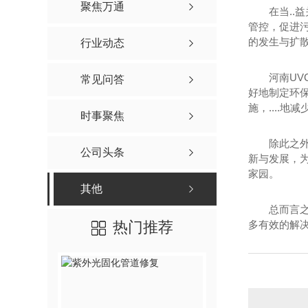
聚焦万通
在当..
管控，促进污
的发生与扩
行业动态
河南UV
常见问答
好地制定环
施，....
时事聚焦
除此之
公司头条
新与发展，
家园。
其他
总而言
热门推荐
多有效的解